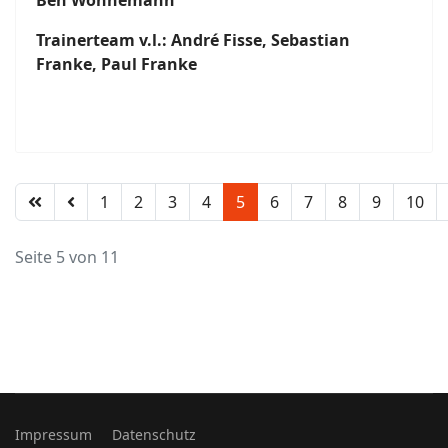
Trainerteam v.l.: André Fisse, Sebastian
Franke, Paul Franke
1
2
3
4
5
6
7
8
9
10
Seite 5 von 11
Impressum
Datenschutz