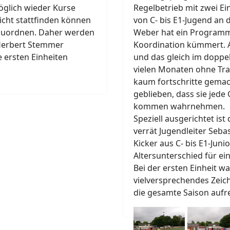
öglich wieder Kurse
Regelbetrieb mit zwei Ei
icht stattfinden können
von C- bis E1-Jugend an
 zuordnen. Daher werden
Weber hat ein Programm a
 Herbert Stemmer
Koordination kümmert. A
 ersten Einheiten
und das gleich im doppel
vielen Monaten ohne Tra
kaum fortschritte gemac
geblieben, dass sie jede
kommen wahrnehmen.
Speziell ausgerichtet ist
verrät Jugendleiter Seb
Kicker aus C- bis E1-Jun
Altersunterschied für ei
Bei der ersten Einheit wa
vielversprechendes Zeic
die gesamte Saison aufr