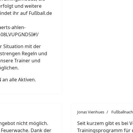
erfolgt und weitere
indet ihr auf Fußball.de
aerts-ahlen-
G08LVUPGND5I#!/
 Situation mit der
strengen Regeln und
unsere Trainer und
glichen.
an alle Aktiven.
Jonas Vienhues
Fußballnachr
ngebot nicht möglich.
Seit kurzem gibt es bei 
n Feuerwache. Dank der
Trainingsprogramm für 