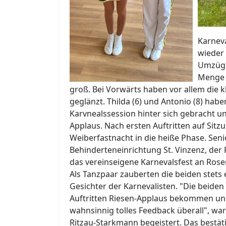
Karneva
wieder 
Umzüge
Menge P
groß. Bei Vorwärts haben vor allem die 
geglänzt. Thilda (6) und Antonio (8) habe
Karvnealssession hinter sich gebracht u
Applaus. Nach ersten Auftritten auf Sitz
Weiberfastnacht in die heiße Phase. Sen
Behinderteneinrichtung St. Vinzenz, der 
das vereinseigene Karnevalsfest an Ros
Als Tanzpaar zauberten die beiden stets e
Gesichter der Karnevalisten. "Die beiden
Auftritten Riesen-Applaus bekommen un
wahnsinnig tolles Feedback überall", war
Ritzau-Starkmann begeistert. Das bestät