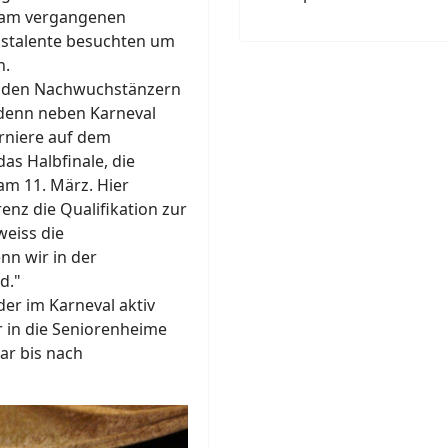
ie am vergangenen
stalente besuchten um
n.
ei den Nachwuchstänzern
 denn neben Karneval
rniere auf dem
as Halbfinale, die
am 11. März. Hier
enz die Qualifikation zur
weiss die
nn wir in der
d."
er im Karneval aktiv
r in die Seniorenheime
ar bis nach