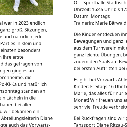
Ort: Sporthalle Städti
Uhrzeit: 16:45 Uhr bis 17
Datum: Montags
Trainerin: Marie Bärwald
l war in 2023 endlich
ganz groß. Sitzungen,
Die Kinder entdecken ihr
 und natürlich jede
Bewegungen und ganz lei
arties in klein und
aus dem Turnverein mit u
kleinsten besonders
ganz leichte Übungen, b
n ihre erste
zudem den Spaß am Bewe
nd das getragen von
bei ersten Auftritten bei
ungen ging es an
iorenheime, die
Es gibt bei Vorwärts Ah
Po-Ki-Ka und natürlich
Kinder: Freitags 16 Uhr 
ensonntag standen an.
Marie, das alles für nur
in Lächeln in die
Monat! Wir freuen uns au
 haben bei allen
sehr viel Freude verbreit
d wir bekamen ein
Bei Rückfragen sind wir 
 Abteilungsleiterin Diane
Tanzsport Diane Ritzau-
igte auch das Vorwärts-