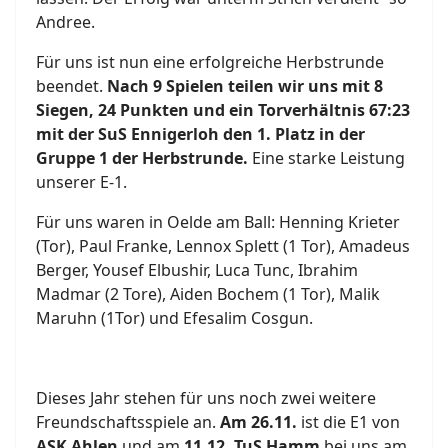
Andree.
Für uns ist nun eine erfolgreiche Herbstrunde
beendet.
Nach 9 Spielen teilen wir uns mit 8
Siegen, 24 Punkten und ein Torverhältnis 67:23
mit der SuS Ennigerloh den 1. Platz in der
Gruppe 1 der Herbstrunde.
Eine starke Leistung
unserer E-1.
Für uns waren in Oelde am Ball: Henning Krieter
(Tor), Paul Franke, Lennox Splett (1 Tor), Amadeus
Berger, Yousef Elbushir, Luca Tunc, Ibrahim
Madmar (2 Tore), Aiden Bochem (1 Tor), Malik
Maruhn (1Tor) und Efesalim Cosgun.
Dieses Jahr stehen für uns noch zwei weitere
Freundschaftsspiele an.
Am 26.11.
ist die E1 von
ASK Ahlen
und am
11.12. TuS Hamm
bei uns am