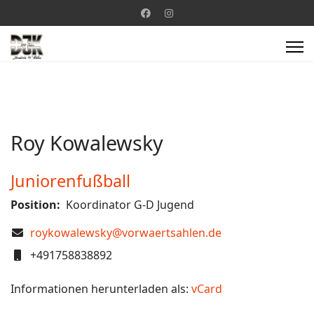
Roy Kowalewsky
Juniorenfußball
Position:
Koordinator G-D Jugend
COM_CONTACT_EMAIL
roykowalewsky@vorwaertsahlen.de
Mobil
+491758838892
Informationen herunterladen als:
vCard