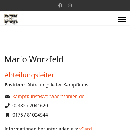
Mario Worzfeld
Abteilungsleiter
Position:
Abteilungsleiter Kampfkunst
COM_CONTACT_EMAIL
kampfkunst@vorwaertsahlen.de
Telefon
02382 / 7041620
Mobil
0176 / 81024544
Informationen herunterladen als:
vCard